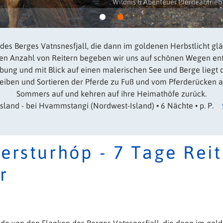
Wildnis & Abenteuer Pferdeabtrieb 
es Berges Vatnsnesfjall, die dann im goldenen Herbstlicht glänz
inen Anzahl von Reitern begeben wir uns auf schönen Wegen ent
ng und mit Blick auf einen malerischen See und Berge liegt der
ben und Sortieren der Pferde zu Fuß und vom Pferderücken aus
Sommers auf und kehren auf ihre Heimathöfe zurück.
Island - bei Hvammstangi (Nordwest-Island) • 6 Nächte • p. P.
ersturhóp - 7 Tage Reit
r