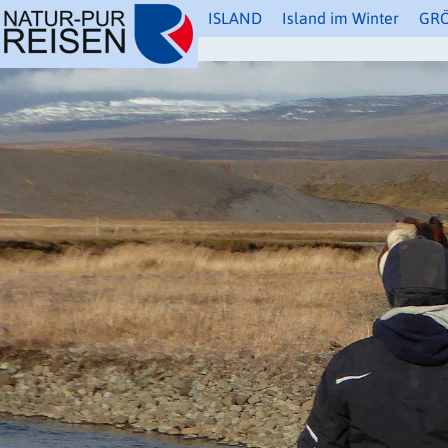
[
]
ISLAND
Island im Winter
GR