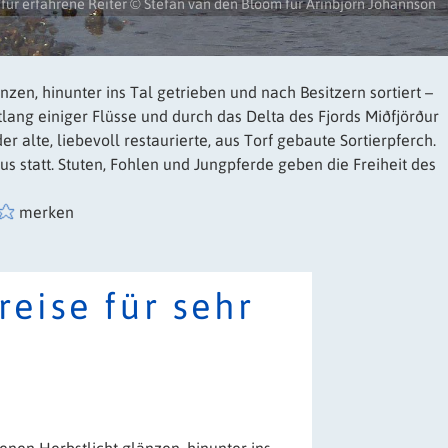
für erfahrene Reiter © Stefan van den Bloom für Arinbjörn Johannson
en, hinunter ins Tal getrieben und nach Besitzern sortiert –
lang einiger Flüsse und durch das Delta des Fjords Miðfjörður
 alte, liebevoll restaurierte, aus Torf gebaute Sortierpferch.
 statt. Stuten, Fohlen und Jungpferde geben die Freiheit des
merken
reise für sehr