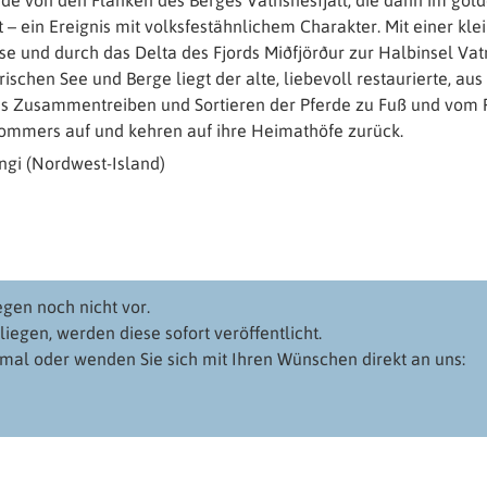
de von den Flanken des Berges Vatnsnesfjall, die dann im gold
t – ein Ereignis mit volksfestähnlichem Charakter. Mit einer k
e und durch das Delta des Fjords Miðfjörður zur Halbinsel Vatn
chen See und Berge liegt der alte, liebevoll restaurierte, aus
as Zusammentreiben und Sortieren der Pferde zu Fuß und vom Pf
Sommers auf und kehren auf ihre Heimathöfe zurück.
ngi (Nordwest-Island)
egen noch nicht vor.
iegen, werden diese sofort veröffentlicht.
nmal oder wenden Sie sich mit Ihren Wünschen direkt an uns: