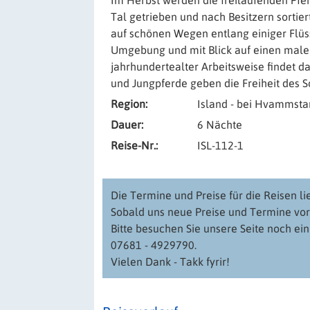
Im Herbst werden die freilaufenden Pfer
Tal getrieben und nach Besitzern sortier
auf schönen Wegen entlang einiger Flüss
Umgebung und mit Blick auf einen maleris
jahrhundertealter Arbeitsweise findet d
und Jungpferde geben die Freiheit des 
Region:
Island - bei Hvammsta
Dauer:
6 Nächte
Reise-Nr.:
ISL-112-1
Die Termine und Preise für die Reisen li
Sobald uns neue Preise und Termine vorl
Bitte besuchen Sie unsere Seite noch ei
07681 - 4929790.
Vielen Dank - Takk fyrir!