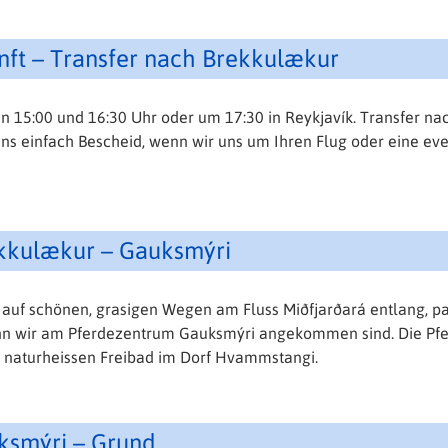
unft – Transfer nach Brekkulækur
15:00 und 16:30 Uhr oder um 17:30 in Reykjavík. Transfer nach
uns einfach Bescheid, wenn wir uns um Ihren Flug oder eine 
ekkulækur – Gauksmýri
 auf schönen, grasigen Wegen am Fluss Miðfjarðará entlang, pa
nn wir am Pferdezentrum Gauksmýri angekommen sind. Die Pfer
 naturheissen Freibad im Dorf Hvammstangi.
uksmýri – Grund