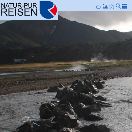
[
]
©
©
©