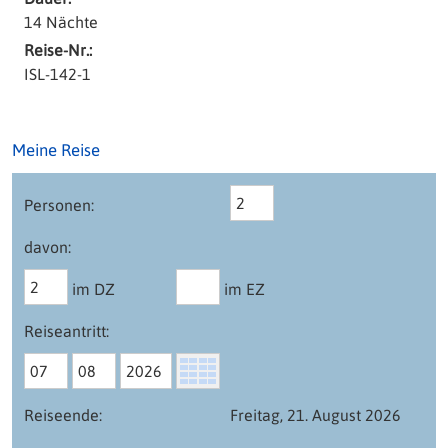
14 Nächte
Reise-Nr.:
ISL-142-1
Meine Reise
Personen:
davon:
im DZ
im EZ
Reiseantritt:
Reiseende:
Freitag, 21. August 2026