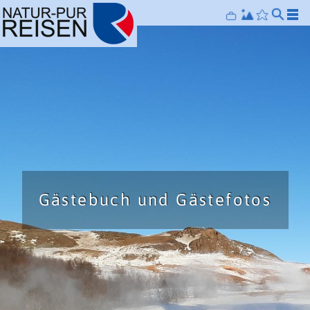
[
]
©
©
©
Gästebuch und Gästefotos