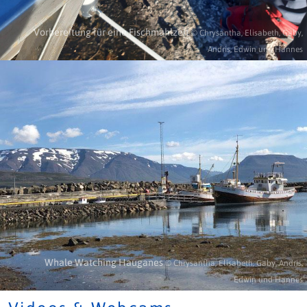
Vorbereitung für eine Fischmahlzeit
© Chrysantha, Elisabeth, Gaby,
Andris, Edwin und Hannes
Whale Watching Hauganes
© Chrysantha, Elisabeth, Gaby, Andris,
Edwin und Hannes