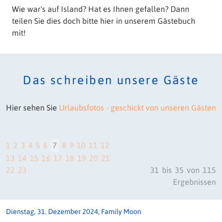
Wie war's auf Island? Hat es Ihnen gefallen? Dann
teilen Sie dies doch bitte hier in unserem Gästebuch
mit!
​Das schreiben unsere Gäste
Hier sehen Sie
Urlaubsfotos - geschickt von unseren Gästen
1
2
3
4
5
6
7
8
9
10
11
12
13
14
15
16
17
18
19
20
21
22
23
31
bis
35
von
115
Ergebnissen
Dienstag, 31. Dezember 2024, Family Moon