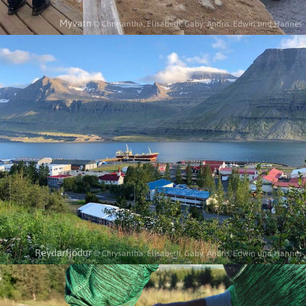
Myvatn
© Chrysantha, Elisabeth, Gaby, Andris, Edwin und Hannes
Reydarfjödur
© Chrysantha, Elisabeth, Gaby, Andris, Edwin und Hannes